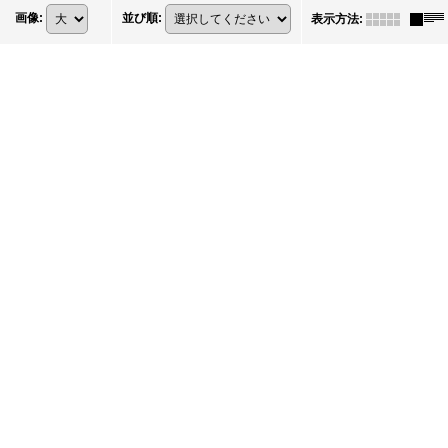
画像
:
並び順
:
表示方法
: