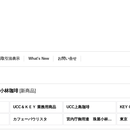
商取引法表示
What's New
お問い合せ
屋小林珈琲
[
新商品
]
UCC＆ＫＥＹ 業務用商品
UCC上島珈琲
KEY 
カフェーパウリスタ
宮内庁御用達 珠屋小林珈琲