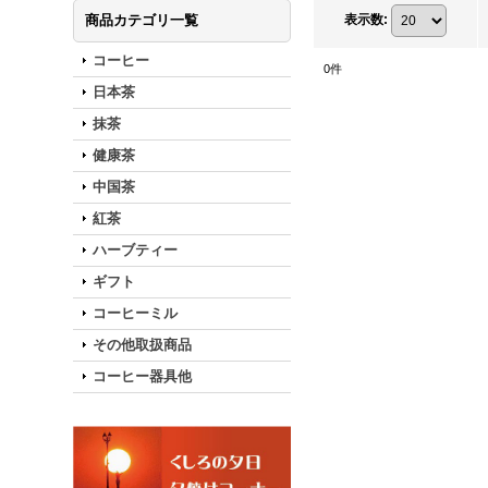
商品カテゴリ一覧
表示数
:
コーヒー
0
件
日本茶
抹茶
健康茶
中国茶
紅茶
ハーブティー
ギフト
コーヒーミル
その他取扱商品
コーヒー器具他