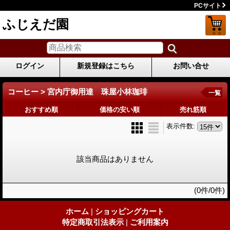
PCサイト
ふじえだ園
ログイン
新規登録はこちら
お問い合せ
コーヒー > 宮内庁御用達 珠屋小林珈琲
一覧
おすすめ順
価格の安い順
売れ筋順
表示件数
:
該当商品はありません
(0件/0件)
ホーム
|
ショッピングカート
特定商取引法表示
|
ご利用案内