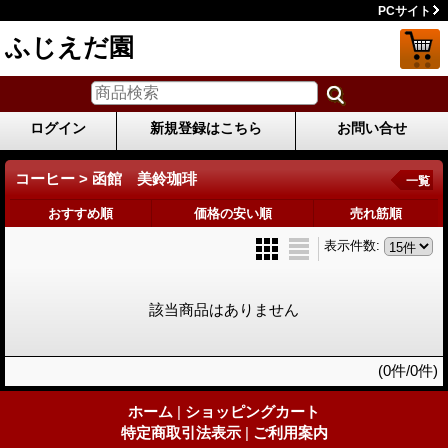
PCサイト
ふじえだ園
ログイン
新規登録はこちら
お問い合せ
コーヒー > 函館 美鈴珈琲
一覧
おすすめ順
価格の安い順
売れ筋順
表示件数
:
該当商品はありません
(0件/0件)
ホーム
|
ショッピングカート
特定商取引法表示
|
ご利用案内