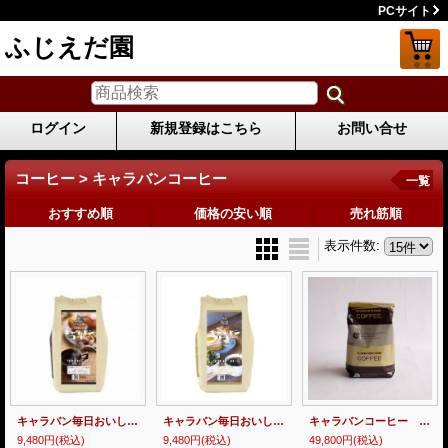
PCサイト
ふじえだ園
ログイン
新規登録はこちら
お問い合せ
コーヒー > キャラバンコーヒー
一覧
おすすめ順
価格の安い順
売れ筋順
表示件数
:
キャラバン毎日おいしいリッチロースト(粉)240ｇx12
キャラバン毎日おいしいソフトロースト(粉)240ｇx12
キャラバンコーヒー フレンチ(豆) 500g x12
9,480円
(税込)
9,480円
(税込)
49,800円
(税込)