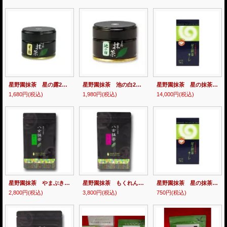
星野園抹茶 星の露20ｇ缶
星野園抹茶 池の白20ｇ缶
星野園抹茶 星の抹茶オーレ15gx７本 20個
1,680円
(税込)
1,980円
(税込)
14,000円
(税込)
星野園抹茶 やまぶき100ｇ袋
星野園抹茶 もくれん100ｇ袋
星野園抹茶 星の抹茶オーレ
2,800円
(税込)
3,800円
(税込)
750円
(税込)