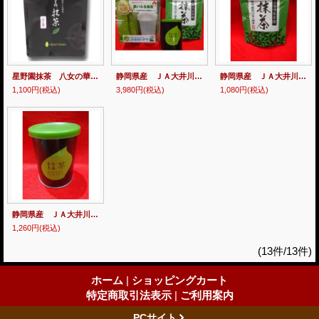
星野園抹茶 八女の華20ｇ袋
静岡県産 ＪＡ大井川藤枝抹茶 お試し3点セット
静岡県産 ＪＡ大井川藤枝抹茶30ｇ袋
1,100円
(税込)
3,980円
(税込)
1,080円
(税込)
静岡県産 ＪＡ大井川藤枝抹茶30ｇ缶
1,260円
(税込)
(13件/13件)
ホーム
|
ショッピングカート
特定商取引法表示
|
ご利用案内
PCサイト