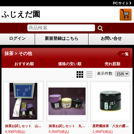
PCサイト
ふじえだ園
ログイン
新規登録はこちら
お問い合せ
抹茶 > その他
一覧
おすすめ順
価格の安い順
売れ筋順
表示件数
:
抹茶お試しセット 山政小山園さみどり30ｇｘ1 星野園やまぶき100ｇｘ1 上林春松本店松の白 各100ｇｘ1本 綾の森40ｇｘ1 限定一組
抹茶お試しセット 丸久小山園和光20ｇｘ1 星野園八女の露20ｇｘ1 上林春松本店綾の森 各40ｇｘ1本 限定一組
星野園抹茶 八女の露20ｇ缶
9,308円
(税込)
6,350円
(税込)
1,480円
(税込)