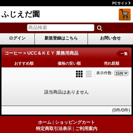
PCサイト
ふじえだ園
ログイン
新規登録はこちら
お問い合せ
コーヒー > UCC＆ＫＥＹ 業務用商品
一覧
おすすめ順
価格の安い順
売れ筋順
表示件数
:
該当商品はありません
(0件/0件)
ホーム
|
ショッピングカート
特定商取引法表示
|
ご利用案内