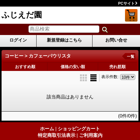
PCサイト
ふじえだ園
ログイン
新規登録はこちら
お問い合せ
コーヒー > カフェーパウリスタ
一覧
おすすめ順
価格の安い順
売れ筋順
表示件数
:
該当商品はありません
(0件/0件)
ホーム
|
ショッピングカート
特定商取引法表示
|
ご利用案内