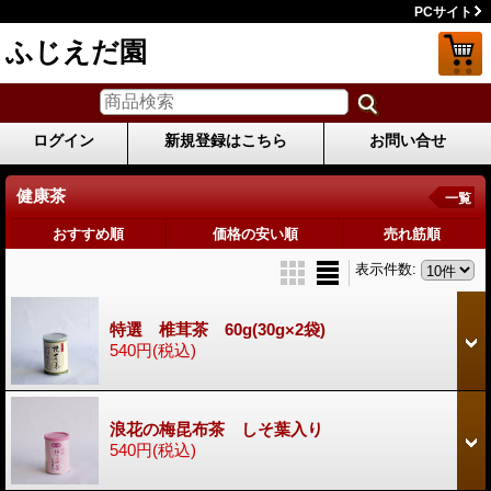
PCサイト
ふじえだ園
ログイン
新規登録はこちら
お問い合せ
健康茶
一覧
おすすめ順
価格の安い順
売れ筋順
表示件数
:
特選 椎茸茶 60g(30g×2袋)
540円
(税込)
浪花の梅昆布茶 しそ葉入り
540円
(税込)