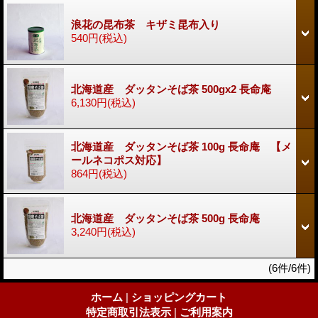
浪花の昆布茶 キザミ昆布入り
540円
(税込)
北海道産 ダッタンそば茶 500gx2 長命庵
6,130円
(税込)
北海道産 ダッタンそば茶 100g 長命庵 【メ
ールネコポス対応】
864円
(税込)
北海道産 ダッタンそば茶 500g 長命庵
3,240円
(税込)
(6件/6件)
ホーム
|
ショッピングカート
特定商取引法表示
|
ご利用案内