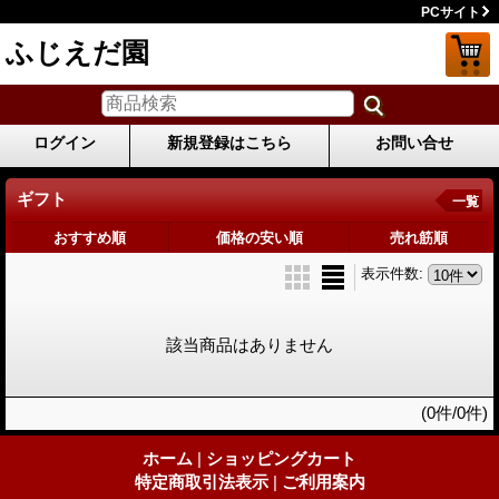
PCサイト
ふじえだ園
ログイン
新規登録はこちら
お問い合せ
ギフト
一覧
おすすめ順
価格の安い順
売れ筋順
表示件数
:
該当商品はありません
(0件/0件)
ホーム
|
ショッピングカート
特定商取引法表示
|
ご利用案内