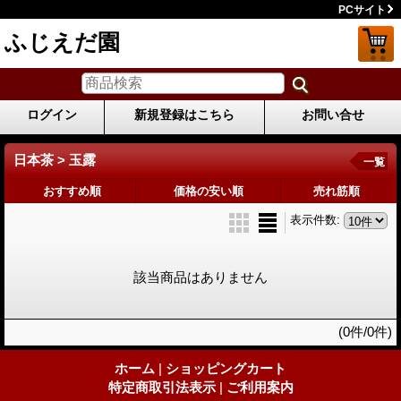
PCサイト
ふじえだ園
ログイン
新規登録はこちら
お問い合せ
日本茶 > 玉露
一覧
おすすめ順
価格の安い順
売れ筋順
表示件数
:
該当商品はありません
(0件/0件)
ホーム
|
ショッピングカート
特定商取引法表示
|
ご利用案内