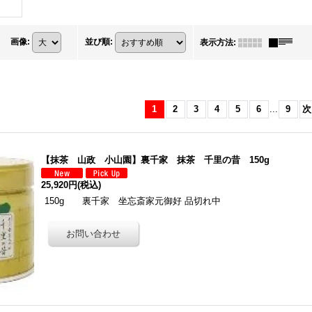
画像
:
並び順
:
表示方法
:
1
2
3
4
5
6
...
9
次
【抹茶 山政 小山園】裏千家 抹茶 千里の昔 150g
25,920円
(税込)
150g 裏千家 坐忘斎家元御好 品切れ中