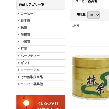
コーヒー器具他
商品カテゴリ一覧
コーヒー
表示数
:
日本茶
174
件
抹茶
健康茶
中国茶
紅茶
ハーブティー
ギフト
コーヒーミル
その他取扱商品
コーヒー器具他