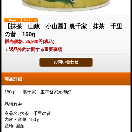
【抹茶 山政 小山園】裏千家 抹茶 千里
の昔 150g
販売価格
:
25,920円
(税込)
返品特約に関する重要事項
商品詳細
150g 裏千家 坐忘斎家元御好
品切れ中
商品名
:
抹茶 千里の昔
内容・容量
:
150ｇ
産地
:
国産