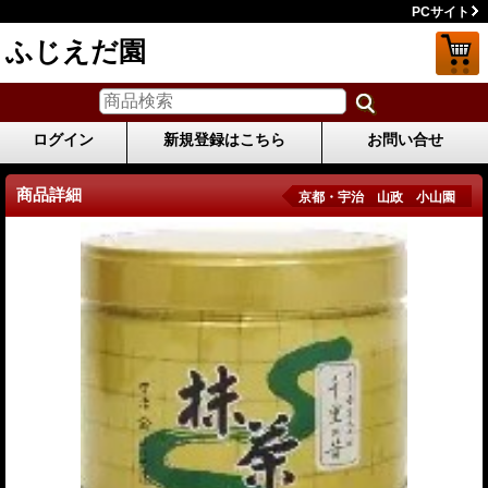
PCサイト
ふじえだ園
ログイン
新規登録はこちら
お問い合せ
商品詳細
京都・宇治 山政 小山園