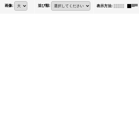
画像
:
並び順
:
表示方法
: