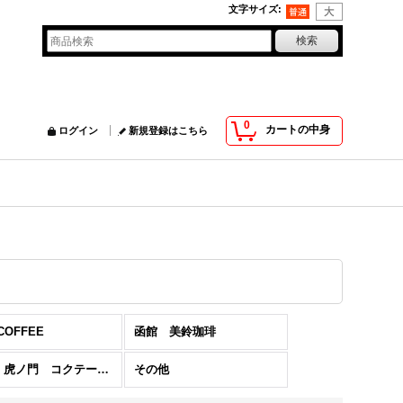
文字サイズ
:
0
カートの中身
ログイン
新規登録はこちら
COFFEE
函館 美鈴珈琲
東京 虎ノ門 コクテール堂
その他