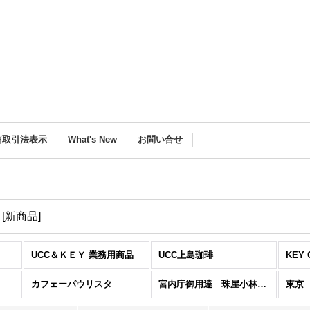
商取引法表示
What's New
お問い合せ
ー
[
新商品
]
UCC＆ＫＥＹ 業務用商品
UCC上島珈琲
KEY 
カフェーパウリスタ
宮内庁御用達 珠屋小林珈琲