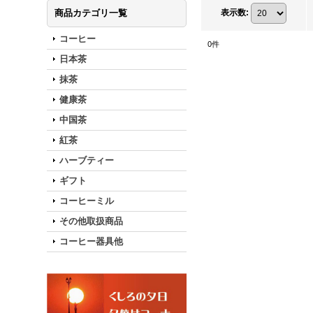
商品カテゴリ一覧
表示数
:
コーヒー
0
件
日本茶
抹茶
健康茶
中国茶
紅茶
ハーブティー
ギフト
コーヒーミル
その他取扱商品
コーヒー器具他