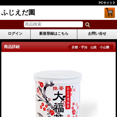
PCサイト
ふじえだ園
ログイン
新規登録はこちら
お問い合せ
商品詳細
京都・宇治 山政 小山園