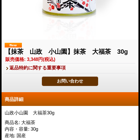
【抹茶 山政 小山園】抹茶 大福茶 30g
販売価格
:
3,348円
(税込)
返品特約に関する重要事項
商品詳細
山政小山園 大福茶30g
商品名
:
大福茶
内容・容量
:
30g
産地
:
国産