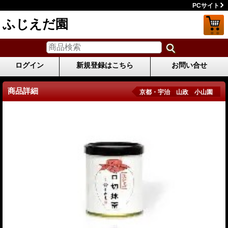
PCサイト
ふじえだ園
ログイン
新規登録はこちら
お問い合せ
商品詳細
京都・宇治 山政 小山園