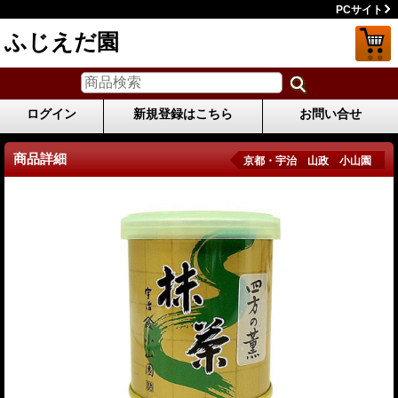
PCサイト
ふじえだ園
ログイン
新規登録はこちら
お問い合せ
商品詳細
京都・宇治 山政 小山園