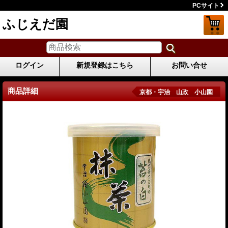
PCサイト
ふじえだ園
ログイン
新規登録はこちら
お問い合せ
商品詳細
京都・宇治 山政 小山園