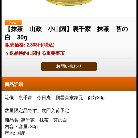
【抹茶 山政 小山園】裏千家 抹茶 苔の
白 30g
販売価格
:
2,808円
(税込)
返品特約に関する重要事項
商品詳細
流儀：裏千家 今日庵 鵬雲斎家家元 御好30g
数量限定品です。次回入荷予定
商品名
:
裏千家 抹茶 苔の白
内容・容量
:
30g
産地
:
国産