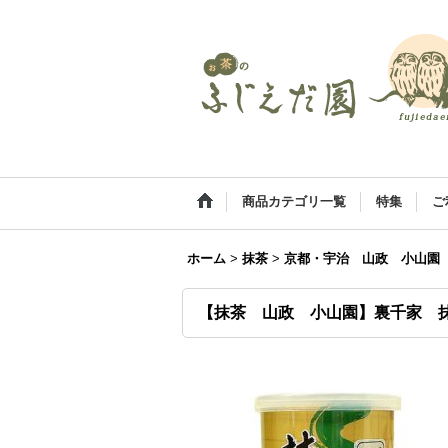
商品カテゴリ一覧
特集
ご
ホーム
>
抹茶
>
京都・宇治 山政 小山
【抹茶 山政 小山園】裏千家 