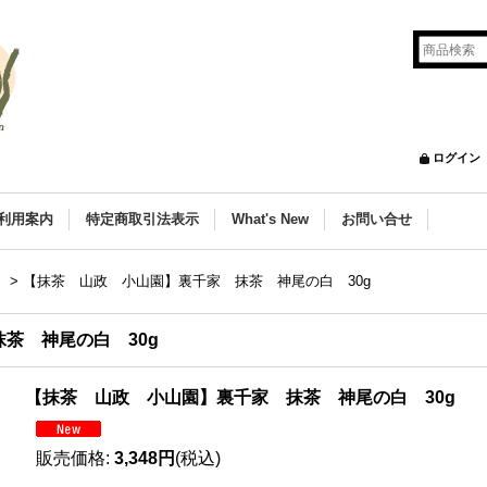
ログイン
利用案内
特定商取引法表示
What's New
お問い合せ
園
>
【抹茶 山政 小山園】裏千家 抹茶 神尾の白 30g
抹茶 神尾の白 30g
【抹茶 山政 小山園】裏千家 抹茶 神尾の白 30g
販売価格
:
3,348円
(税込)