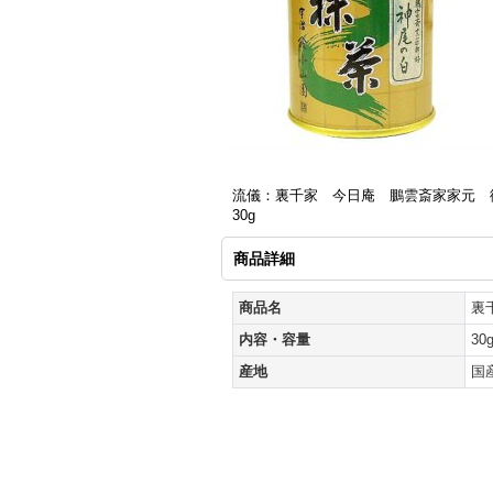
流儀：裏千家 今日庵 鵬雲斎家家元 
30g
商品詳細
商品名
裏
内容・容量
30
産地
国