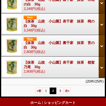
の白 30g
3,348円
(税込)
【抹茶 山政 小山園】表千家 抹茶 栂の
白 30g
3,348円
(税込)
【抹茶 山政 小山園】裏千家 抹茶 苔の
白 30g
2,808円
(税込)
【抹茶 山政 小山園】表千家 抹茶 都賀
乃尾 30g
2,808円
(税込)
(20件/25件)
«
前
1
2
3
次
»
ホーム
|
ショッピングカート