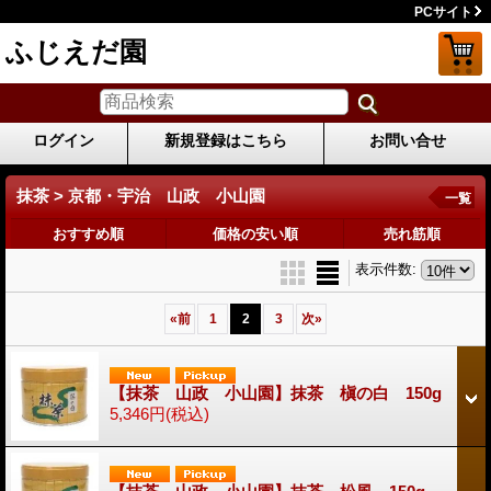
PCサイト
ふじえだ園
ログイン
新規登録はこちら
お問い合せ
抹茶 > 京都・宇治 山政 小山園
一覧
おすすめ順
価格の安い順
売れ筋順
表示件数
:
«
前
1
2
3
次
»
【抹茶 山政 小山園】抹茶 槇の白 150g
5,346円
(税込)