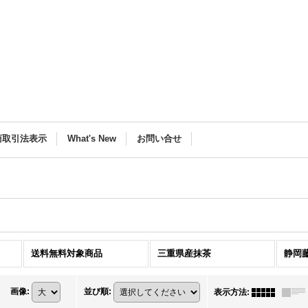
商取引法表示
What's New
お問い合せ
送料無料対象商品
三重県産抹茶
静岡
画像
:
並び順
:
表示方法
: